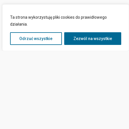
Ta strona wykorzystuję pliki cookies do prawidłowego
działania.
Odrzuć wszystkie
Zezwól na wszystkie
Kontakt
ul. Górników 15a,
82-120 Krynica Morska