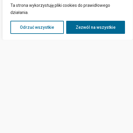
Ta strona wykorzystuję pliki cookies do prawidłowego
działania.
Odrzuć wszystkie
Zezwól na wszystkie
Kontakt
ul. Górników 15a,
82-120 Krynica Morska
sekretariat@cus-krynicamorska.pl