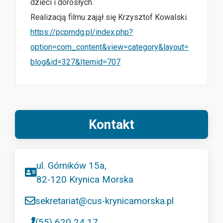
dzieci i dorosłych.
Realizacją filmu zajął się Krzysztof Kowalski.
https://pcprndg.pl/index.php?
option=com_content&view=category&layout=
blog&id=327&Itemid=707
Kontakt
ul. Górników 15a,
82-120 Krynica Morska
sekretariat@cus-krynicamorska.pl
(55) 620 24 17