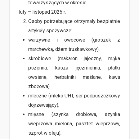
towarzyszących w okresie
luty – listopad 2025 r.
Osoby potrzebujące otrzymały bezpłatnie
artykuły spożywcze:
warzywne i owocowe (groszek z
marchewką, dżem truskawkowy);
skrobiowe (makaron jajeczny, mąka
pszenna, kasza jęczmienna, płatki
owsiane, herbatniki maślane, kawa
zbożowa)
mleczne (mleko UHT, ser podpuszczkowy
dojrzewający),
mięsne (szynka drobiowa, szynka
wieprzowa mielona, pasztet wieprzowy,
szprot w oleju),