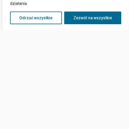
działania.
Odrzuć wszystkie
Zezwól na wszystkie
Kontakt
ul. Górników 15a,
82-120 Krynica Morska
sekretariat@cus-krynicamorska.pl