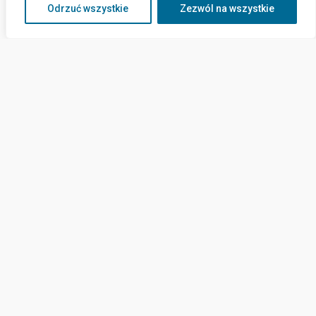
Odrzuć wszystkie
Zezwól na wszystkie
Kontakt
ul. Górników 15a,
82-120 Krynica Morska
sekretariat@cus-krynicamorska.pl
(55) 620 24 17